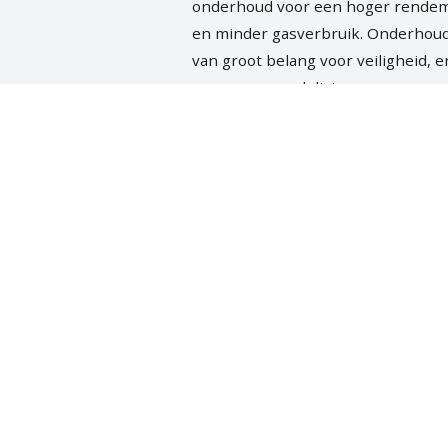
onderhoud voor een hoger rende
en minder gasverbruik. Onderhoud
van groot belang voor veiligheid, 
nog eens voordelig!
MEER OVER CV-KETEL
Ventilatie
Welverzorgde ventilatie is essentie
uw woon -en werkruimte. Een goe
geventileerde ruimte biedt comfort
voor een gezonde binnenlucht en 
energiezuinig.
MEER OVER VENTILATIE