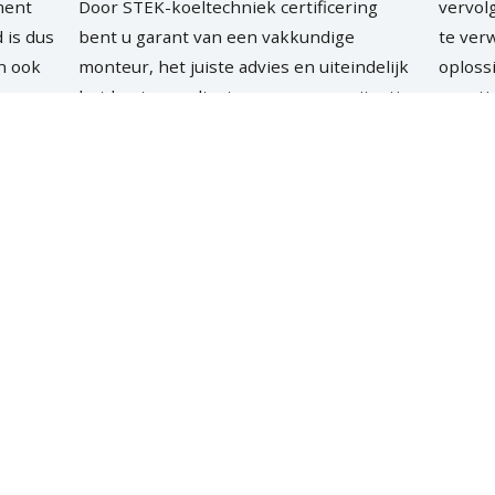
ment
Door STEK-koeltechniek certificering
vervol
 is dus
bent u garant van een vakkundige
te ver
en ook
monteur, het juiste advies en uiteindelijk
oploss
het beste resultaat voor uw woonsituatie.
gunsti
MEER OVER AIRCO
MEE
Service & onderhoud
el in
Verzeker uzelf van een aangename
d
woonruimte en sluit bij Snel & Co een
, zorgt
contract af voor jaarlijks onderhoud. Wij
is
zijn altijd bereikbaar voor u, zelfs in het
weekend.
MEER OVER SERVICE