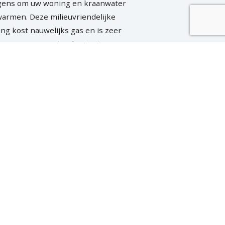
gens om uw woning en kraanwater
warmen. Deze milieuvriendelijke
ing kost nauwelijks gas en is zeer
g voor uw energierekening!
R OVER WARMTEPOMPEN